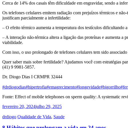
Cerca de 14% dos casais têm dificuldade em engravidar, sendo a infer
Os telefones celulares emitem radiação com prejuízos térmicos e não-t
justificam parcialmente a infertilidade:
– O efeito térmico aumenta a temperatura dos testículos dificultando
– A interação não-térmica altera a ligação das proteínas e aumenta 
viabilidade.
Com isso, o uso prolongado de telefones celulares tem sido associado
Quer saber mais sobre fertilidade? Ajudamos você com estratégias p
(41) 9 9981-5857.
Dr. Diogo Dias I CRMPR 32444
#drdiogodias
#hipertrofia
#emagrecimento
#longevidade
#bigorrilho
#fer
Fonte: Effect of mobile telephones on sperm quality: A systematic re
fevereiro 20, 2024
julho 29, 2025
drdiogo
Qualidade de Vida
,
Saude
8 Hábitos que prolongam a vida em 24 anos