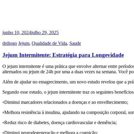
junho 10, 2024
julho 29, 2025
drdiogo
Jejum
,
Qualidade de Vida
,
Saude
Jejum Intermitente: Estratégia para Longevidade
O jejum intermitente é uma prática que envolve alternar entre período
alternados ou jejum de 24h por uma a duas vezes na semana. Você pod
Além de ajudar no emagrecimento, um novo estudo revelou que a prátic
Segundo esse estudo, o jejum intermitente traz os seguintes benefícios
▫️Diminui marcadores relacionados a doenças e ao envelhecimento;
▫️Melhora resistência à insulina, ajudando na composição corporal, so
▫️Reduz risco de diabetes, doença cardiovascular e demência;
▫️Diminui neurodegeneração e melhora a cognição;