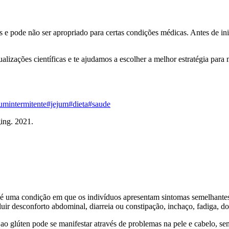
s e pode não ser apropriado para certas condições médicas. Antes de inic
alizações científicas e te ajudamos a escolher a melhor estratégia par
umintermitente
#jejum
#dieta
#saude
ging. 2021.
, é uma condição em que os indivíduos apresentam sintomas semelhantes
ir desconforto abdominal, diarreia ou constipação, inchaço, fadiga, dor
ao glúten pode se manifestar através de problemas na pele e cabelo, sem 