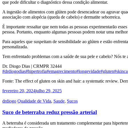
que pode dificultar o diagnóstico dessa condição alimentar.
A ingestão de alimentos com glúten pode desencadear ou agravar quadr
associação com alopécia (queda de cabelo) e dermatite seborreica.
É importante ressaltar que nem todas as pessoas experimentarão esses 
pessoa. Portanto, enquanto algumas pessoas podem notar uma melhora 
Para aqueles que suspeitam de sensibilidade ao glúten e estão enfrent
personalizada.
Tem enfrentado problemas com a saúde de sua pele e cabelo? Nós te 
Dr. Diogo Dias | CRMPR 32444
#drdiogodias
#hipertrofia
#emagrecimento
#longevidade
#gluten
#skinca
Fonte: The effect of gluten on skin and hair: a systematic review. Der
fevereiro 20, 2024
julho 29, 2025
drdiogo
Qualidade de Vida
,
Saude
,
Sucos
Suco de beterraba reduz pressão arterial
A beterraba é considerada um tratamento complementar para hipertensão 