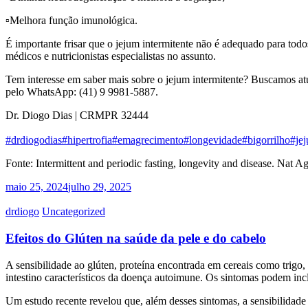
▫️Melhora função imunológica.
É importante frisar que o jejum intermitente não é adequado para todo
médicos e nutricionistas especialistas no assunto.
Tem interesse em saber mais sobre o jejum intermitente? Buscamos atu
pelo WhatsApp: (41) 9 9981-5887.
Dr. Diogo Dias | CRMPR 32444
#drdiogodias
#hipertrofia
#emagrecimento
#longevidade
#bigorrilho
#jej
Fonte: Intermittent and periodic fasting, longevity and disease. Nat A
maio 25, 2024
julho 29, 2025
drdiogo
Uncategorized
Efeitos do Glúten na saúde da pele e do cabelo
A sensibilidade ao glúten, proteína encontrada em cereais como trigo
intestino característicos da doença autoimune. Os sintomas podem inclu
Um estudo recente revelou que, além desses sintomas, a sensibilidade 