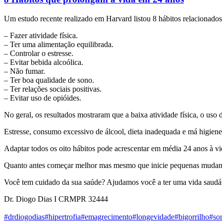
Um estudo recente realizado em Harvard listou 8 hábitos relacionado
– Fazer atividade física.
– Ter uma alimentação equilibrada.
– Controlar o estresse.
– Evitar bebida alcoólica.
– Não fumar.
– Ter boa qualidade de sono.
– Ter relações sociais positivas.
– Evitar uso de opióides.
No geral, os resultados mostraram que a baixa atividade física, o us
Estresse, consumo excessivo de álcool, dieta inadequada e má higiene
Adaptar todos os oito hábitos pode acrescentar em média 24 anos à 
Quanto antes começar melhor mas mesmo que inicie pequenas mudança
Você tem cuidado da sua saúde? Ajudamos você a ter uma vida saudá
Dr. Diogo Dias I CRMPR 32444
#drdiogodias
#hipertrofia
#emagrecimento
#longevidade
#bigorrilho
#so