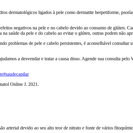
os dermatológicos ligados à pele como dermatite herpetiforme, psoríase
efeitos negativos na pele e no cabelo devido ao consumo de glúten. Cada
na saúde da pele e do cabelo ao evitar o glúten, outras podem não ap
ando problemas de pele e cabelo persistentes, é aconselhável consultar u
ajudamos a desvendar e tratar a causa disso. Agende sua consulta pelo
re
#saudecapilar
matol Online J. 2021.
arterial devido ao seu alto teor de nitrato e fonte de vários fitoquímic