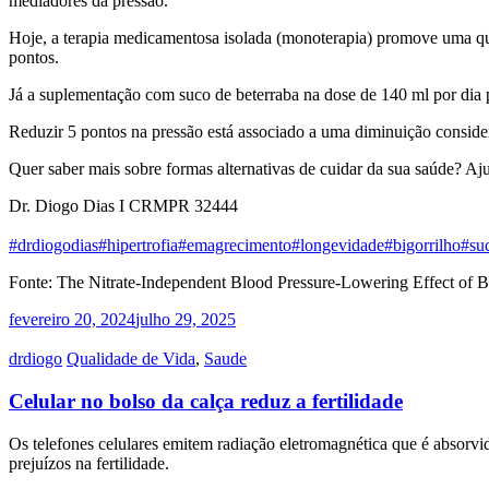
mediadores da pressão.
Hoje, a terapia medicamentosa isolada (monoterapia) promove uma que
pontos.
Já a suplementação com suco de beterraba na dose de 140 ml por dia
Reduzir 5 pontos na pressão está associado a uma diminuição consider
Quer saber mais sobre formas alternativas de cuidar da sua saúde? 
Dr. Diogo Dias I CRMPR 32444
#drdiogodias
#hipertrofia
#emagrecimento
#longevidade
#bigorrilho
#su
Fonte: The Nitrate-Independent Blood Pressure-Lowering Effect of B
fevereiro 20, 2024
julho 29, 2025
drdiogo
Qualidade de Vida
,
Saude
Celular no bolso da calça reduz a fertilidade
Os telefones celulares emitem radiação eletromagnética que é absorvi
prejuízos na fertilidade.