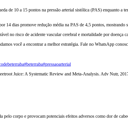
da de 10 a 15 pontos na pressão arterial sistólica (PAS) enquanto a t
 por 14 dias promove redução média na PAS de 4,5 pontos, mostrando s
ável no risco de acidente vascular cerebral e mortalidade por doença ca
Ajudamos você a encontrar a melhor estratégia. Fale no WhatsApp cono
codebeterraba
#beterraba
#pressaoarterial
eetroot Juice: A Systematic Review and Meta-Analysis. Adv Nutr, 201
da pelo corpo e provocam potenciais efeitos adversos como dor de cabeç