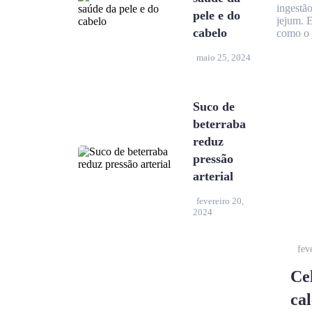
ingestão
pele e do
jejum. 
cabelo
como o 
maio 25, 2024
Suco de
beterraba
reduz
pressão
arterial
fevereiro 20,
2024
fev
Ce
ca