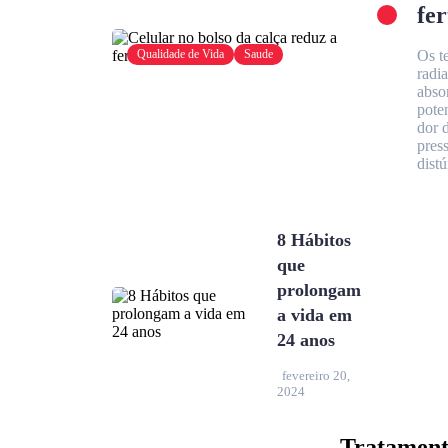
fer
Qualidade de Vida
Saude
Os t
radi
abso
pote
dor 
pres
dist
8 Hábitos
que
prolongam
a vida em
24 anos
fevereiro 20,
2024
Tratament