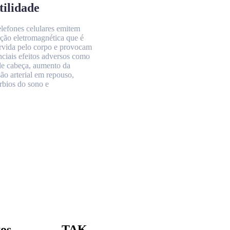
tilidade
elefones celulares emitem
ação eletromagnética que é
rvida pelo corpo e provocam
nciais efeitos adversos como
de cabeça, aumento da
são arterial em repouso,
úrbios do sono e
os
TAK