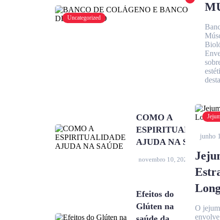
M
Uncategorized
Banc
Músc
Biol
Enve
sobr
estét
dest
COMO A
Jeju
ESPIRITUALIDADE
junho 
AJUDA NA SAÚDE
Jeju
novembro 10, 2025
Estr
Long
Efeitos do
Glúten na
O jejum
envolve 
saúde da