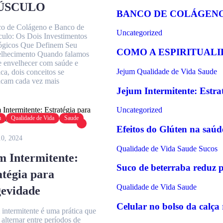
ÚSCULO
BANCO DE COLÁGENO
o de Colágeno e Banco de
Uncategorized
ulo: Os Dois Investimentos
ógicos Que Definem Seu
COMO A ESPIRITUALI
lhecimento Quando falamos
e envelhecer com saúde e
Jejum
Qualidade de Vida
Saude
ica, dois conceitos se
acam cada vez mais
Jejum Intermitente: Estr
Uncategorized
m
Qualidade de Vida
Saude
Efeitos do Glúten na saúd
10, 2024
Qualidade de Vida
Saude
Sucos
m Intermitente:
Suco de beterraba reduz p
atégia para
Qualidade de Vida
Saude
evidade
Celular no bolso da calça 
 intermitente é uma prática que
alternar entre períodos de